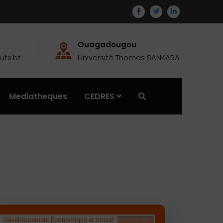
Ouagadougou
ts.bf
Université Thomas SANKARA
Mediatheques
CEDRES
Développement Économique et Social