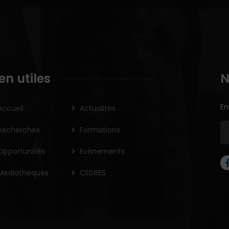
ien utiles
N
En
Accueil
Actualités
Recherches
Formations
Opportunités
Evènements
Mediatheques
CEDRES