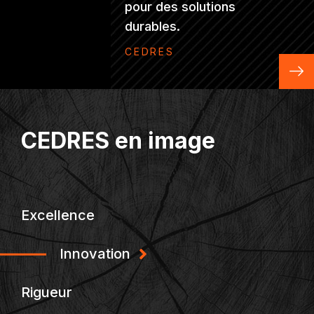
chaque recherche et
pour des solutions
économiques précises
impact positif et
solutions économiques
recherche et la
publication
durables.
et fiables.
durable.
globales.
formation.
CEDRES
CEDRES
CEDRES
CEDRES
CEDRES
CEDRES
CEDRES en image
Excellence
Innovation
Rigueur