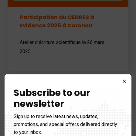
Participation du CEDRES à
Evidence 2025 à Cotonou
Atelier d'écriture scientifique le 26 mars
2025
Subscribe to our
Technologies et Innovation
newsletter
Sign up to receive latest news, updates,
promotions, and special offers delivered directly
to your inbox.