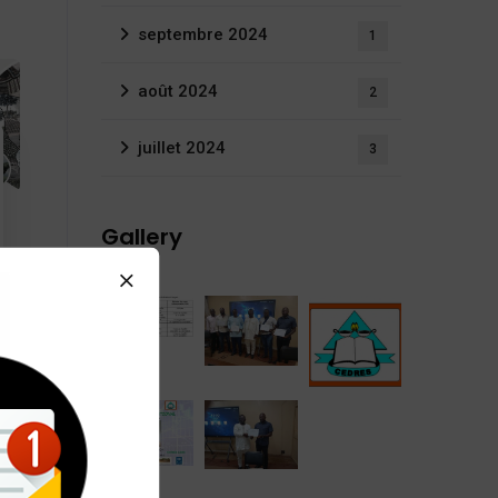
septembre 2024
1
août 2024
2
juillet 2024
3
Gallery