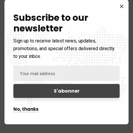
septembre 2025
Subscribe to our
Next Post
newsletter
4e journée vulgarisation des
résultats de recherche
Sign up to receive latest news, updates,
promotions, and special offers delivered directly
to your inbox.
Leave A Comment
No, thanks