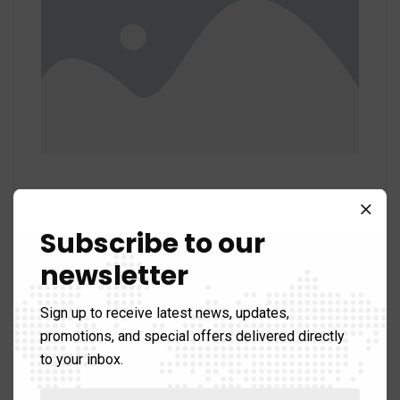
Subscribe to our
Share:
newsletter
Sign up to receive latest news, updates,
promotions, and special offers delivered directly
Previous Post
to your inbox.
Formation des doctorants en
écriture scientifique