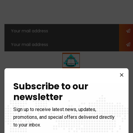
Ouagadougou
Université Thomas SANAKRA
Subscribe to our
Horaires :
newsletter
Lundi – Vendredi: 8h – 17h
Sign up to receive latest news, updates,
promotions, and special offers delivered directly
Lien utiles
to your inbox.