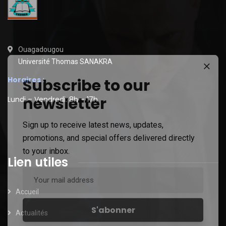
Ouagadougou
Université Thomas SANAKRA
Horaires :
Subscribe to our
newsletter
Lundi – Vendredi: 8h – 17h
Sign up to receive latest news, updates,
promotions, and special offers delivered directly
to your inbox.
Lien utiles
Accueil
Actualités