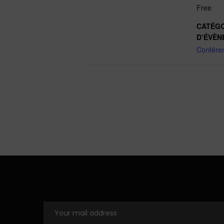
Free
CATÉGO
D’ÉVÈN
Confére