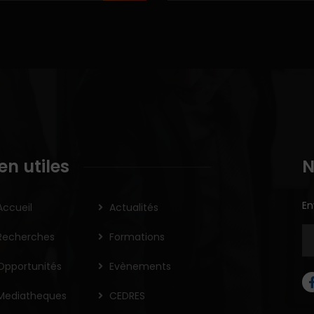
ien utiles
N
En
Accueil
Actualités
Recherches
Formations
Opportunités
Evènements
Mediatheques
CEDRES